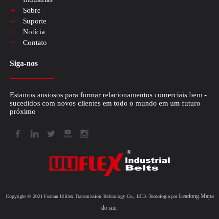
Sobre
Suporte
Notícia
Contato
Siga-nos
Estamos ansiosos para formar relacionamentos comerciais bem -
sucedidos com novos clientes em todo o mundo em um futuro
Explorando a eficiência e a durabilidade dos cintos de tempo de poliuretano
próximo
No domínio dos sistemas mecânicos, a significância de uma correia dentada 
Leadong
Mapa
Copyright © 2021 Foshan Uliflex Transmission Technology Co,. LTD. Tecnologia por
.
do site
.