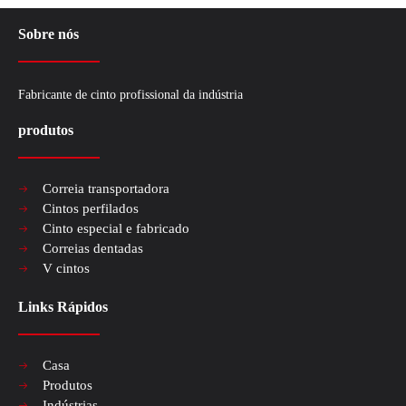
Sobre nós
Fabricante de cinto profissional da indústria
produtos
Compreendendo o essencial de uma correia dentada
Correia transportadora
No mundo intrincado da mecânica automotiva, a correia dentada é um compo
Cintos perfilados
Cinto especial e fabricado
Correias dentadas
V cintos
Links Rápidos
Casa
Produtos
Indústrias