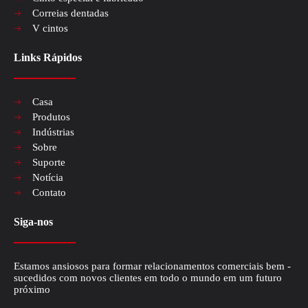
Correias dentadas
V cintos
Links Rápidos
Casa
Produtos
Indústrias
Sobre
Suporte
Notícia
Contato
Siga-nos
Estamos ansiosos para formar relacionamentos comerciais bem -
sucedidos com novos clientes em todo o mundo em um futuro
Explorando a eficiência e a durabilidade dos cintos de tempo de poliuretano
próximo
No domínio dos sistemas mecânicos, a significância de uma correia dentada 