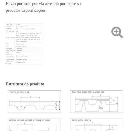
Envio por mar, por via aérea ou por expresso
produtos Especificações
LOGOTIPO
Uliflex
FUNÇÃO
Transporte mecânico
MATERIAL
PU e cordão de aço e Apl & Rubber
CUSTOMIZAR
Sim
XL, L, H, XH, XXH, T5, TT5, T10, T20, AT5,
AT10, AT20, TG5, TG10, TG20, ATG5,
Número do modelo
ATG10, ATG20, HTD3M, HTD5M, HTD8M,
HTD14M, HTD20M, S3M, S5M, S8M, S14M,
RPP5, RPP8, RPP14
TIPO
Correia dentada
COR
Branco ou vermelho
LARGURA
Customizar
COMPRIMENTO
Customizar
MOQ
10 PCS
FORMA DE
T/T, Western Union
PAGAMENTO
EMBALAGEM
Embalagem de caixa
LUGAR DE
Foshan da China
ORIGEM
Estrutura do produto